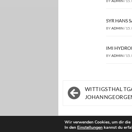
BY
ADMIN
/
15.
SYR HANS S
BY
ADMIN
/
15.
IMI HYDRO
BY
ADMIN
/
15.
Beitragsnavigati
WITTIGSTHAL TG
JOHANNGEORGE
Wir verwenden Cookies, um dir die 
In den
Einstellungen
kannst du erfa