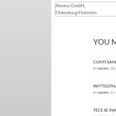
Almess GmbH,
Oldenburg/Holstein
YOU M
CONTI SAN
BY
ADMIN
/
28.
WITTIGSTH
BY
ADMIN
/
15.
TECE SE (N