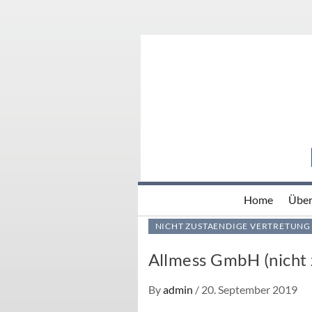
Skip
to
content
IV BÖH
WILLKOMMEN AUF 
Home
Über
NICHT ZUSTAENDIGE VERTRETUNG
Allmess GmbH (nicht 
By
admin
/
20. September 2019